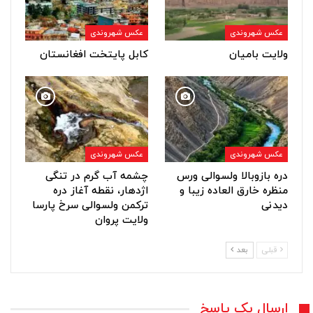
عکس شهروندی
عکس شهروندی
ولایت بامیان
کابل پایتخت افغانستان
عکس شهروندی
عکس شهروندی
دره بازوبالا ولسوالی ورس
چشمه آب گرم در تنگی
منظره خارق العاده زیبا و
اژدهار، نقطه آغاز دره
دیدنی
ترکمن ولسوالی سرخ پارسا
ولایت پروان
قبلی
بعد
ارسال یک پاسخ