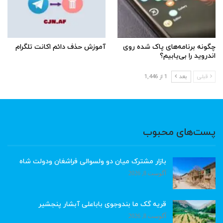
چگونه برنامه‌های پاک شده روی
آموزش حذف دائم اکانت تلگرام
اندروید را بی‌یابیم؟
قبلی
بعد
1 از 1,446
پست‌های محبوب
بازار مشترک میان دو ولسوالی فراشغان ودولت شاه
آگوست 8, 2026
قریه گک ما بندوجوی باباعلی آبشار پنجشیر
آگوست 8, 2026