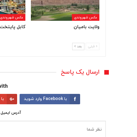
عکس شهروندی
عکس شهروندی
ولایت بامیان
کابل پایتخت 
قبلی
بعد
ارسال یک پاسخ
ith:
با Facebook وارد شوید
با Google وارد شوید
آدرس ایمیل 