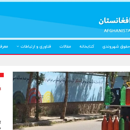
حقوق شهروندی
کتابخانه
مقالات
فناوری و ارتباطات
معرف
آ
م