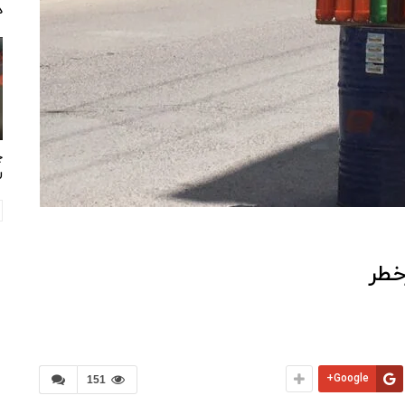
د
چ
ر
خطر
Google+
151