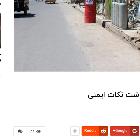
د
چ
ر
شت نکات ایمنی
ReddIt
Google+
77