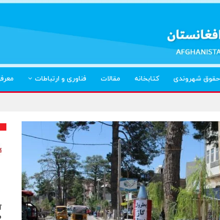
حقوق شهروندی
کتابخانه
مقالات
فناوری و ارتباطات
معرف
آ
م