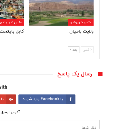
عکس شهروندی
عکس شهروندی
ولایت بامیان
کابل پایتخت 
قبلی
بعد
ارسال یک پاسخ
ith:
با Facebook وارد شوید
با Google وارد شوید
آدرس ایمیل 