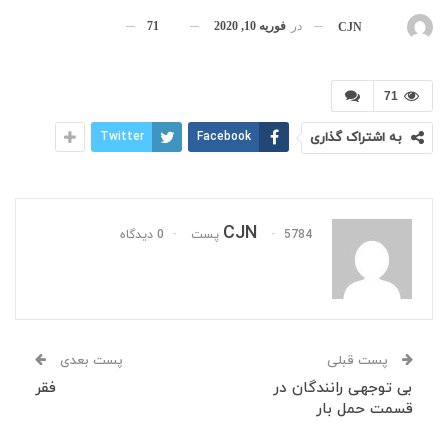
در
فوریه 10, 2020
71
بوسیله
CJN
71
به اشتراک گذاری
Facebook
Twitter
CJN
5784 پست
0 دیدگاه
پست قبلی
پست بعدی
بی توجهی رانندگان در
فقر
قسمت حمل بار