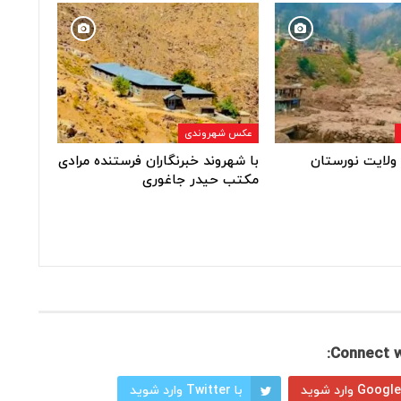
عکس شهروندی
ولایت نورستان
با شهروند خبرنگاران فرستنده مرادی
مکتب حیدر جاغوری
Connect w
با Twitter وارد شوید