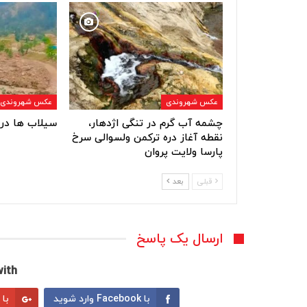
عکس شهروندی
عکس شهروندی
چشمه آب گرم در تنگی اژدهار،
سیلاب ها در 
نقطه آغاز دره ترکمن ولسوالی سرخ
پارسا ولایت پروان
قبلی
بعد
ارسال یک پاسخ
ith:
با Facebook وارد شوید
با Google وارد شوید