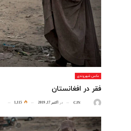
عکس شهروندی
فقر در افغانستان
در
اکتبر 17, 2019
1,115
بوسیله
CJN