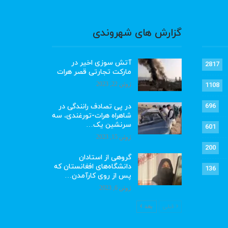
گزارش های شهروندی
آتش سوزی اخیر در
2817
مارکت تجارتی قصر هرات
ژوئن 22, 2023
1108
در پی تصادف رانندگی در
696
شاهراه هرات-تورغندی، سه
سرنشین یک…
601
ژوئن 15, 2023
200
گروهی از استادان
دانشگاه‌های افغانستان که
136
پس از روی کارآمدن…
ژوئن 6, 2023
قبلی
بعد