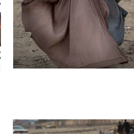
د
چ
ر