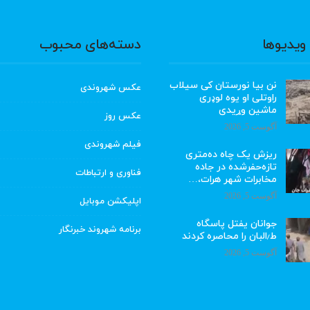
ویدیوها
دسته‌های محبوب
نن بیا نورستان کی سیلاب
عکس شهروندی
راوتلی او یوه لوډری
ماشین وړیدی
عکس روز
آگوست 5, 2026
فیلم شهروندی
ریزش یک چاه ده‌متری
تازه‌حفرشده در جاده
فناوری و ارتباطات
مخابرات شهر هرات،…
آگوست 5, 2026
اپلیکشن موبایل
جوانان یفتل پاسگاه
برنامه شهروند خبرنگار
ط٫البان را محاصره کردند
آگوست 5, 2026