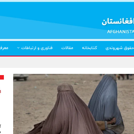
حقوق شهروندی
کتابخانه
مقالات
فناوری و ارتباطات
معرف
آ
م