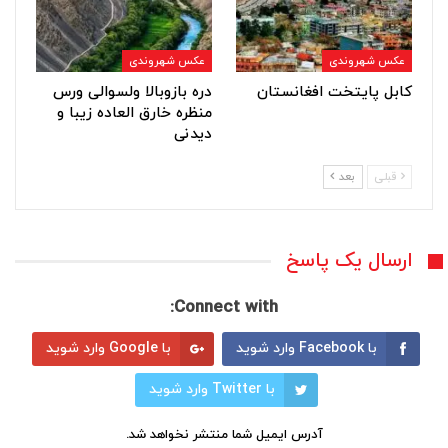
عکس شهروندی
عکس شهروندی
کابل پایتخت افغانستان
دره بازوبالا ولسوالی ورس
منظره خارق العاده زیبا و
دیدنی
قبلی
بعد
ارسال یک پاسخ
Connect with:
با Facebook وارد شوید
با Google وارد شوید
با Twitter وارد شوید
آدرس ایمیل شما منتشر نخواهد شد.