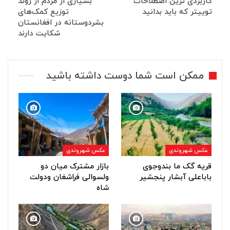
کاربردی ترین اصطلاحات
بسیاری از مردم از روند
توییتر که باید بدانید
توزیع کمک‌های
بشردوستانه در افغانستان
شکایت دارند
ممکن است شما دوست داشته باشید
عکس شهروندی
عکس شهروندی
قریه گک ما بندوجوی
بازار مشترک میان دو
باباعلی آبشار پنجشیر
ولسوالی فراشغان ودولت
شاه