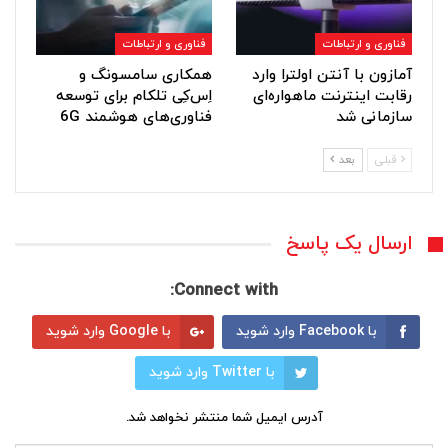
فناوری و ارتباطات
فناوری و ارتباطات
آمازون با آنتن اولترا وارد
همکاری سامسونگ و
رقابت اینترنت ماهواره‌ای
اِس‌کِی تلکام برای توسعه
سازمانی شد
فناوری‌های هوشمند 6G
قبلی
بعد
ارسال یک پاسخ
Connect with:
با Facebook وارد شوید
با Google وارد شوید
با Twitter وارد شوید
آدرس ایمیل شما منتشر نخواهد شد.