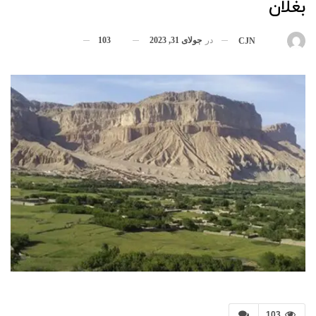
بغلان
در
جولای 31, 2023
103
بوسیله
CJN
103