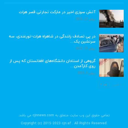
آتش سوزی اخیر در مارکت تجارتی قصر هرات
ژوئن 22, 2023
در پی تصادف رانندگی در شاهراه هرات-تورغندی، سه
سرنشین یک…
ژوئن 15, 2023
گروهی از استادان دانشگاه‌های افغانستان که پس از
روی کارآمدن…
ژوئن 6, 2023
قبلی
بعد
تمامی حقوق این وب سایت متعلق به cjnnews.com می باشد.
.Copyright (c) 2015-2023 cjn.af . All Rights Reserved