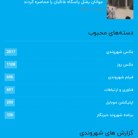
جوانان یفتل پاسگاه ط٫البان را محاصره کردند
آگوست 5, 2026
دسته‌های محبوب
عکس شهروندی
2817
عکس روز
1108
فیلم شهروندی
696
فناوری و ارتباطات
601
اپلیکشن موبایل
200
برنامه شهروند خبرنگار
136
گزارش های شهروندی