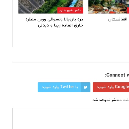
عکس شهروندی
افغانستان
دره بازوبالا ولسوالی ورس منظره
خارق العاده زیبا و دیدنی
Connect w
با Twitter وارد شوید
شما منتشر نخواهد شد.