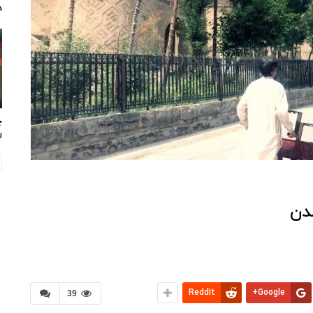
د
چ
ر
مدن
ReddIt
Google+
39