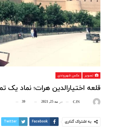
تصویر
عکس شهروندی
قلعه اختیارالدین هرات؛ نماد یک ت
در
مه 25, 2021
39
بوسیله
CJN
به اشتراک گذاری
Facebook
Twitter