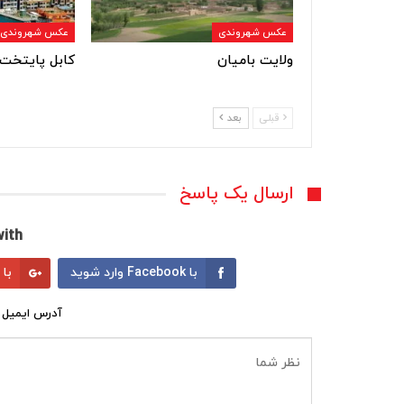
عکس شهروندی
عکس شهروندی
ولایت بامیان
کابل پایتخت 
قبلی
بعد
ارسال یک پاسخ
ith:
با Facebook وارد شوید
با Google وارد شوید
آدرس ایمیل 