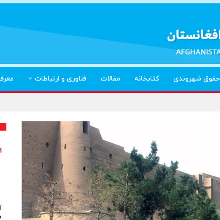
حقوق شهروندی
کتابخانه
مقالات
فناوری و ارتباطات
معرف
آ
م