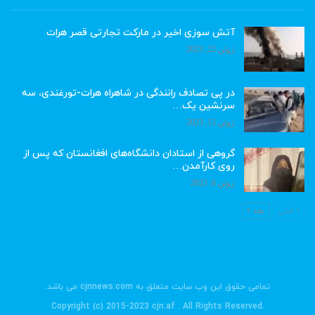
آتش سوزی اخیر در مارکت تجارتی قصر هرات
ژوئن 22, 2023
در پی تصادف رانندگی در شاهراه هرات-تورغندی، سه
سرنشین یک…
ژوئن 15, 2023
گروهی از استادان دانشگاه‌های افغانستان که پس از
روی کارآمدن…
ژوئن 6, 2023
قبلی
بعد
تمامی حقوق این وب سایت متعلق به cjnnews.com می باشد.
.Copyright (c) 2015-2023 cjn.af . All Rights Reserved