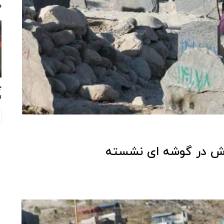
د
چ
ر
لادش در گوشه ای نشسته