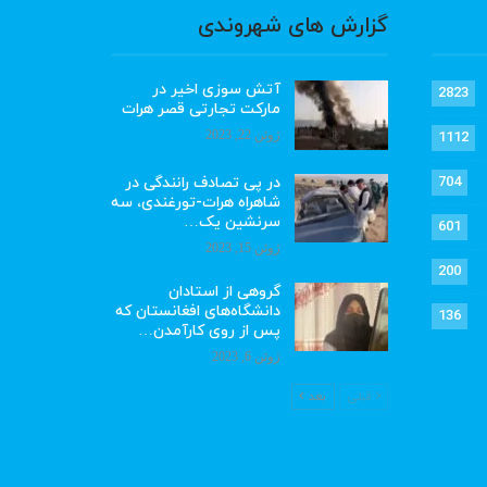
گزارش های شهروندی
آتش سوزی اخیر در
2823
مارکت تجارتی قصر هرات
ژوئن 22, 2023
1112
در پی تصادف رانندگی در
704
شاهراه هرات-تورغندی، سه
سرنشین یک…
601
ژوئن 15, 2023
200
گروهی از استادان
دانشگاه‌های افغانستان که
136
پس از روی کارآمدن…
ژوئن 6, 2023
قبلی
بعد