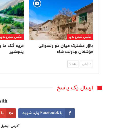
عکس شهروندی
عکس شهروندی
بازار مشترک میان دو ولسوالی
قریه گک ما ب
فراشغان ودولت شاه
پنجشیر
قبلی
بعد
ارسال یک پاسخ
ith:
با Facebook وارد شوید
با Google وارد شوید
آدرس ایمیل 