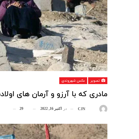
تصویر
عکس شهروندی
مادری که با آرزو و آرمان های او
در
اکتبر 16, 2022
29
بوسیله
CJN