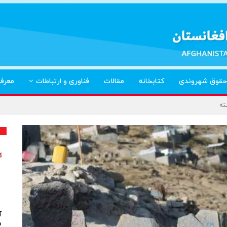
حقوق شهروندی
کتابخانه
مقالات
فناوری و ارتباطات
معرف
ته
آ
م