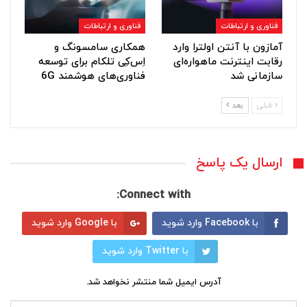
فناوری و ارتباطات
فناوری و ارتباطات
آمازون با آنتن اولترا وارد
همکاری سامسونگ و
رقابت اینترنت ماهواره‌ای
اِس‌کِی تلکام برای توسعه
سازمانی شد
فناوری‌های هوشمند 6G
قبلی
بعد
ارسال یک پاسخ
Connect with:
با Facebook وارد شوید
با Google وارد شوید
با Twitter وارد شوید
آدرس ایمیل شما منتشر نخواهد شد.