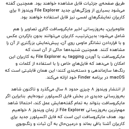
طریق صفحه‌ی جزئیات قابل مشاهده خواهند بود. همچنین گفته
می‌شود بسیاری از ویژگی‌های جدید File Explorer ویندوز ۱۱ برای
کاربران نمایشگرهای لمسی نیز قابل استفاده خواهند بود.
علاوه‌براین، به‌روزرسانی اخیر مایکروسافت گالری تصاویر را هم
شامل می‌شود؛‌ بدین‌ترتیب، کاربران می‌توانند بدون بازکردن عکس
و با قراردادن نشانگر ماوس روی آن، پیش‌نمایش بزرگتری از آن را
مشاهده کنند. همچنین شنیده‌ها حاکی از آن است که
مایکروسافت با آوردن tagging به File Explorer به کاربران این
امکان را می‌دهد که فایل‌های خاص را با استفاده از کلمات و
رنگ‌ها سازماندهی و دسته‌بندی کنند؛ این همان قابلیتی است که
macOS در برنامه Finder خود ارائه می‌کند.
از انتشار ویندوز ۸ چیزی حدود ۸ سال می‌گذرد و تاکنون شاهد
به‌روزرسانی جدیدی در بخش فایل اکسپلورر نبوده‌ایم. بنابراین اگر
مایکروسافت بتواند به تمام گفته‌هایش عمل کند،‌ احتمالا شاهد
مهم‌ترین به‌روزرسانی File Explorer از زمان ویندوز ۸ خواهیم
بود. هدف مایکروسافت این است که فایل اکسپلورر جدید برای
کاربران آشنا باقی بماند و در‌عین‌حال به آن ثبات و رنگ‌و‌بوی