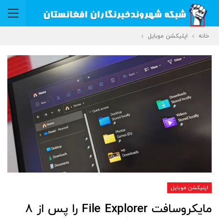
خانه
اپلیکشن موبایل
اپلیکشن موبایل
مایکروسافت File Explorer را پس از ۸