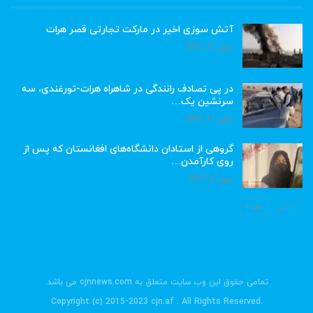
آتش سوزی اخیر در مارکت تجارتی قصر هرات
ژوئن 22, 2023
در پی تصادف رانندگی در شاهراه هرات-تورغندی، سه
سرنشین یک…
ژوئن 15, 2023
گروهی از استادان دانشگاه‌های افغانستان که پس از
روی کارآمدن…
ژوئن 6, 2023
قبلی
بعد
تمامی حقوق این وب سایت متعلق به cjnnews.com می باشد.
.Copyright (c) 2015-2023 cjn.af . All Rights Reserved