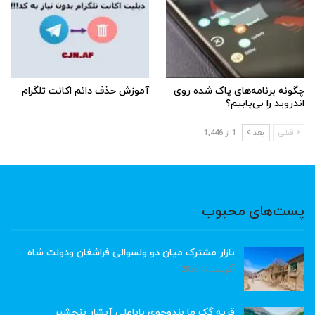
چگونه برنامه‌های پاک شده روی
آموزش حذف دائم اکانت تلگرام
اندروید را بی‌یابیم؟
قبلی
بعد
1 از 1,446
پست‌های محبوب
بازار مشترک میان دو ولسوالی فراشغان ودولت شاه
آگوست 8, 2026
قریه گک ما بندوجوی باباعلی آبشار پنجشیر