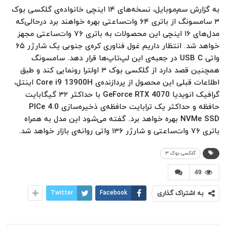
به گزارش سم‌موبایل، نسخه‌های ۱۴ اینچی خانواده‌ی گلکسی بوک
۳ سامسونگ از باتری ۶۴ وات‌ساعتی بهره خواهند برد درحالی‌که
مدل‌های ۱۶ اینچی این محصولات به باتری ۷۶ وات‌ساعتی مجهز
خواهد شد. انتظار داریم غول فناوری کره‌ی جنوبی یک شارژر ۶۵
واتی USB C در جعبه‌ی این لپ‌تاپ‌ها قرار دهد. سامسونگ
همچنین قصد دارد از گلکسی بوک ۳ اولترا رونمایی کند و طبق
اطلاعات قبلی این محصول از پردازنده‌ی Core i9 13900H اینتل،
گرافیک انویدیا GeForce RTX 4070 با حداکثر ۳۲ گیگابایت
حافظه و حداکثر یک ترابایت حافظه‌ی ذخیره‌سازی PICe 4.0
NVMe SSD بهره خواهد برد. گفته می‌شود این مدل به همراه
باتری ۷۶ وات‌ساعتی و شارژر ۱۳۶ واتی روانه‌ی بازار خواهد شد.
گلکسی بوک ۳
49
به اشتراک گذاری
Facebook
Twitter