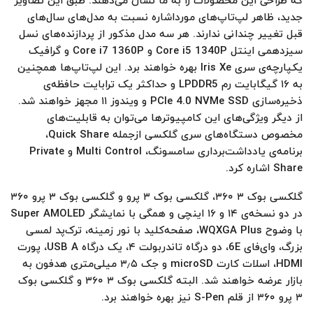
که طراحی این محصولات را به ما نشان می‌دهند. طبق این تصاویر
جدید، ظاهر لپ‌تاپ‌های مورداشاره نسبت به مدل‌های سال‌های
قبل تغییر چندانی ندارند. هر سه مدل مذکور از پردازنده‌های نسل
سیزدهمی اینتل Core i5 1340P و Core i7 1360P و گرافیک
یکپارچه‌ی سری Iris Xe بهره خواهند برد. این لپ‌تاپ‌ها همچنین
به ۱۶ گیگابایت رم LPDDR5 و حداکثر یک ترابایت حافظه‌ی
ذخیره‌سازی PCIe 4.0 NVMe SSD و ویندوز ۱۱ مجهز خواهند شد.
از دیگر ویژگی‌های این کامپیوترها می‌توان به قابلیت‌های
مخصوص دستگاه‌های سری گلکسی ازجمله Quick Share،
برنامه‌ی یادداشت‌برداری سامسونگ، Multi Control و Private
Share اشاره کرد.
گلکسی بوک ۳ ۳۶۰، گلکسی بوک ۳ پرو و گلکسی بوک ۳ پرو ۳۶۰
در دو نسخه‌ی ۱۴ و ۱۶ اینچی و همگی با نمایشگر Super AMOLED
با وضوح WQXGA Plus، صفحه‌کلید با نور زمینه، ترک‌پد لمسی
بزرگ، وای‌فای 6E، دو درگاه تاندربولت ۴، یک درگاه USB A، پورت
HDMI، اسلات کارت microSD و جک ۳٫۵ میلی‌متری هدفون به
بازار عرضه خواهند شد. البته گلکسی بوک ۳ ۳۶۰ و گلکسی بوک
۳ پرو ۳۶۰ از قلم S-Pen نیز بهره خواهند برد.