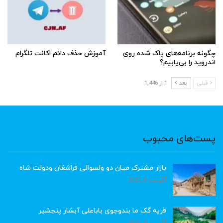
چگونه برنامه‌های پاک شده روی
آموزش حذف دائم اکانت تلگرام
اندروید را بی‌یابیم؟
قبلی
بعد
1 از 1,446
پست‌های محبوب
بازار مشترک میان دو ولسوالی فراشغان ودولت شاه
آگوست 8, 2026
قریه گک ما بندوجوی باباعلی آبشار پنجشیر
آگوست 8, 2026