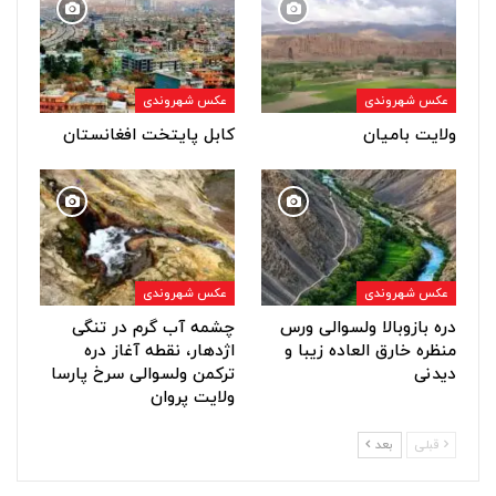
عکس شهروندی
عکس شهروندی
ولایت بامیان
کابل پایتخت افغانستان
عکس شهروندی
عکس شهروندی
دره بازوبالا ولسوالی ورس
چشمه آب گرم در تنگی
منظره خارق العاده زیبا و
اژدهار، نقطه آغاز دره
دیدنی
ترکمن ولسوالی سرخ پارسا
ولایت پروان
قبلی
بعد