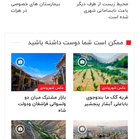
محیط زیست از طرف دیگر
بیمارستان های خصوصی
باعث نابسامانی شهری
در هرات
شده است
ممکن است شما دوست داشته باشید
عکس شهروندی
عکس شهروندی
قریه گک ما بندوجوی
بازار مشترک میان دو
باباعلی آبشار پنجشیر
ولسوالی فراشغان ودولت
شاه