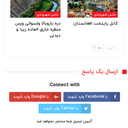
عکس شهروندی
عکس شهروندی
کابل پایتخت افغانستان
دره بازوبالا ولسوالی ورس
منظره خارق العاده زیبا و
دیدنی
قبلی
بعد
ارسال یک پاسخ
Connect with:
با Facebook وارد شوید
با Google وارد شوید
با Twitter وارد شوید
آدرس ایمیل شما منتشر نخواهد شد.