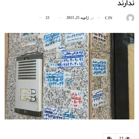
ندارند
در
ژانویه 25, 2023
23
بوسیله
CJN
23