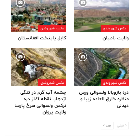
عکس شهروندی
عکس شهروندی
ولایت بامیان
کابل پایتخت افغانستان
عکس شهروندی
عکس شهروندی
دره بازوبالا ولسوالی ورس
چشمه آب گرم در تنگی
منظره خارق العاده زیبا و
اژدهار، نقطه آغاز دره
دیدنی
ترکمن ولسوالی سرخ پارسا
ولایت پروان
قبلی
بعد