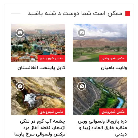
ممکن است شما دوست داشته باشید
عکس شهروندی
عکس شهروندی
ولایت بامیان
کابل پایتخت افغانستان
عکس شهروندی
عکس شهروندی
دره بازوبالا ولسوالی ورس
چشمه آب گرم در تنگی
منظره خارق العاده زیبا و
اژدهار، نقطه آغاز دره
دیدنی
ترکمن ولسوالی سرخ پارسا