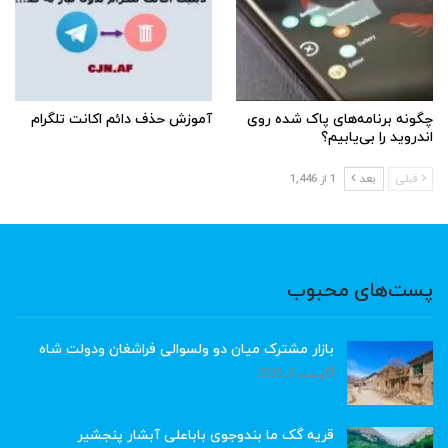
چگونه برنامه‌های پاک شده روی
آموزش حذف دائم اکانت تلگرام
اندروید را بی‌یابیم؟
قبلی
بعد
1 از 1,446
پست‌های محبوب
بازار مشترک میان دو ولسوالی فراشغان ودولت شاه
آگوست 8, 2026
قریه گک ما بندوجوی باباعلی آبشار پنجشیر