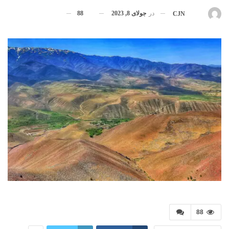
در
جولای 8, 2023
88
بوسیله
CJN
88