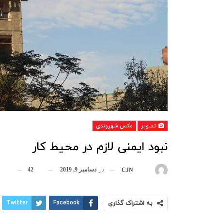
تصویر
عکس شهروندی
نبود ایمنی لازم در محیط کار
در
دسامبر 9, 2019
42
بوسیله
CJN
به اشتراک گذاری
Facebook
Twitter