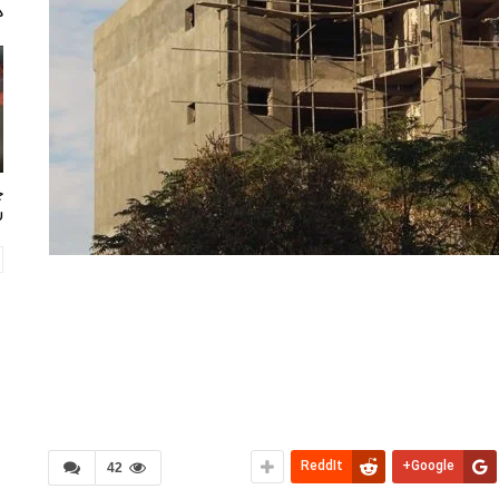
د
چ
ر
ReddIt
Google+
42