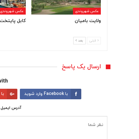
عکس شهروندی
عکس شهروندی
ولایت بامیان
کابل پایتخت 
قبلی
بعد
ارسال یک پاسخ
ith:
با Facebook وارد شوید
با Google وارد شوید
آدرس ایمیل 