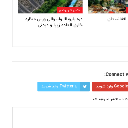
عکس شهروندی
افغانستان
دره بازوبالا ولسوالی ورس منظره
خارق العاده زیبا و دیدنی
Connect w
با Twitter وارد شوید
شما منتشر نخواهد شد.