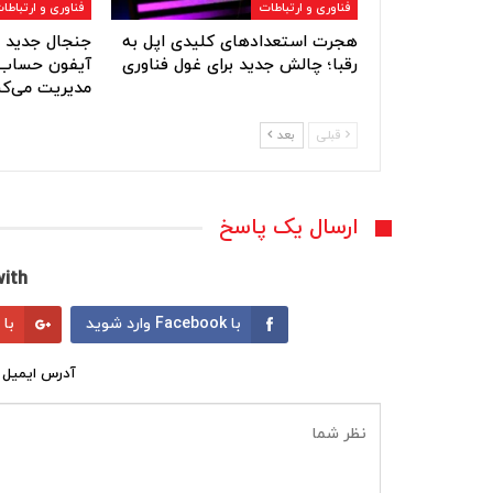
فناوری و ارتباطات
فناوری و ارتباطا
هجرت استعدادهای کلیدی اپل به
جنجال جدید ا
رقبا؛ چالش جدید برای غول فناوری
آیفون حساب‌
مدیریت می‌کن
قبلی
بعد
ارسال یک پاسخ
ith:
با Facebook وارد شوید
با Google وارد شوید
آدرس ایمیل 