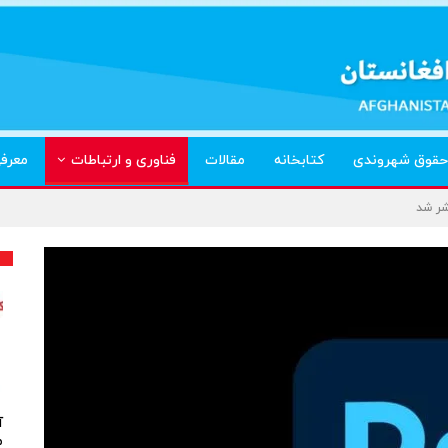
حقوق شهروندی
کتابخانه
مقالات
فناوری و ارتباطات
معرف
شر شد
آ
م