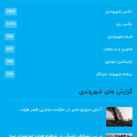
عکس شهروندی
2820
عکس روز
1110
فیلم شهروندی
700
فناوری و ارتباطات
601
اپلیکشن موبایل
200
برنامه شهروند خبرنگار
136
گزارش های شهروندی
آتش سوزی اخیر در مارکت تجارتی قصر هرات
ژوئن 22, 2023
در پی تصادف رانندگی در شاهراه هرات-تورغندی، سه