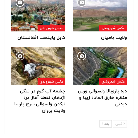
عکس شهروندی
عکس شهروندی
ولایت بامیان
کابل پایتخت افغانستان
عکس شهروندی
عکس شهروندی
دره بازوبالا ولسوالی ورس
چشمه آب گرم در تنگی
منظره خارق العاده زیبا و
اژدهار، نقطه آغاز دره
دیدنی
ترکمن ولسوالی سرخ پارسا
ولایت پروان
قبلی
بعد