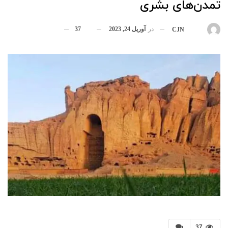
تمدن‌های بشری
در
آوریل 24, 2023
37
بوسیله
CJN
37