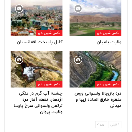
عکس شهروندی
عکس شهروندی
ولایت بامیان
کابل پایتخت افغانستان
عکس شهروندی
عکس شهروندی
دره بازوبالا ولسوالی ورس
چشمه آب گرم در تنگی
منظره خارق العاده زیبا و
اژدهار، نقطه آغاز دره
دیدنی
ترکمن ولسوالی سرخ پارسا
ولایت پروان
قبلی
بعد