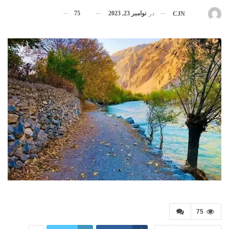
در
نوامبر 23, 2023
75
بوسیله
CJN
75