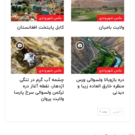
عکس شهروندی
عکس شهروندی
ولایت بامیان
کابل پایتخت افغانستان
عکس شهروندی
عکس شهروندی
دره بازوبالا ولسوالی ورس
چشمه آب گرم در تنگی
منظره خارق العاده زیبا و
اژدهار، نقطه آغاز دره
دیدنی
ترکمن ولسوالی سرخ پارسا
ولایت پروان
قبلی
بعد