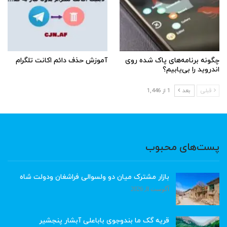
چگونه برنامه‌های پاک شده روی
آموزش حذف دائم اکانت تلگرام
اندروید را بی‌یابیم؟
قبلی
بعد
1 از 1,446
پست‌های محبوب
بازار مشترک میان دو ولسوالی فراشغان ودولت شاه
آگوست 8, 2026
قریه گک ما بندوجوی باباعلی آبشار پنجشیر