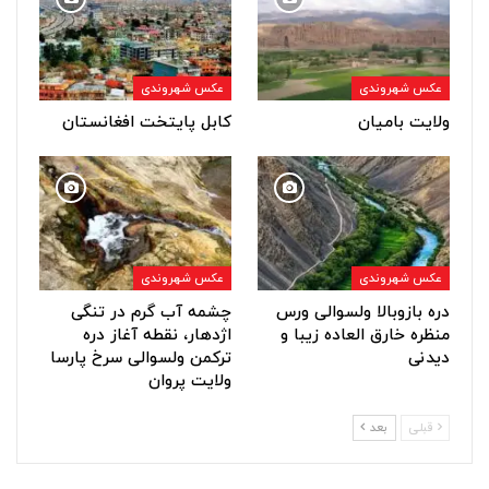
عکس شهروندی
عکس شهروندی
ولایت بامیان
کابل پایتخت افغانستان
عکس شهروندی
عکس شهروندی
دره بازوبالا ولسوالی ورس
چشمه آب گرم در تنگی
منظره خارق العاده زیبا و
اژدهار، نقطه آغاز دره
دیدنی
ترکمن ولسوالی سرخ پارسا
ولایت پروان
قبلی
بعد