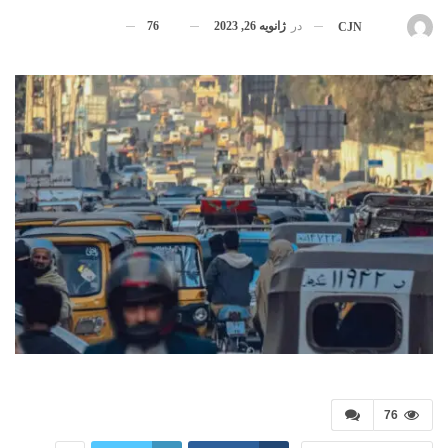
در
ژانویه 26, 2023
76
بوسیله
CJN
76