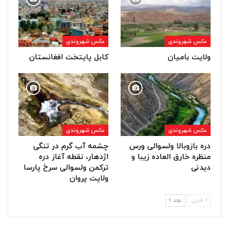
عکس شهروندی
عکس شهروندی
ولایت بامیان
کابل پایتخت افغانستان
عکس شهروندی
عکس شهروندی
دره بازوبالا ولسوالی ورس
چشمه آب گرم در تنگی
منظره خارق العاده زیبا و
اژدهار، نقطه آغاز دره
دیدنی
ترکمن ولسوالی سرخ پارسا
ولایت پروان
قبلی
بعد