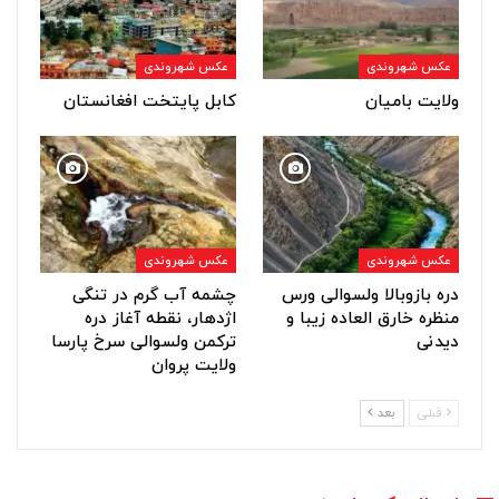
عکس شهروندی
عکس شهروندی
ولایت بامیان
کابل پایتخت افغانستان
عکس شهروندی
عکس شهروندی
دره بازوبالا ولسوالی ورس
چشمه آب گرم در تنگی
منظره خارق العاده زیبا و
اژدهار، نقطه آغاز دره
دیدنی
ترکمن ولسوالی سرخ پارسا
ولایت پروان
قبلی
بعد