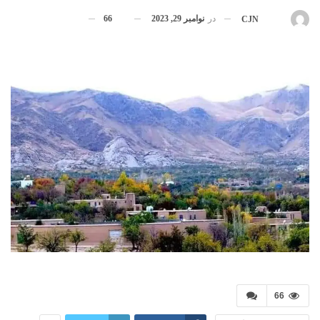
در
نوامبر 29, 2023
66
بوسیله
CJN
66