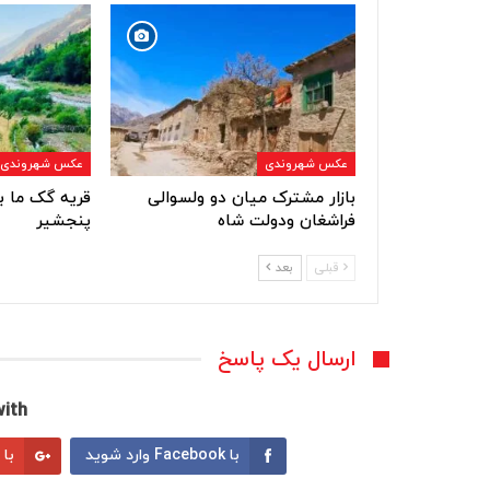
عکس شهروندی
عکس شهروندی
بازار مشترک میان دو ولسوالی
قریه گک ما ب
فراشغان ودولت شاه
پنجشیر
قبلی
بعد
ارسال یک پاسخ
ith:
با Facebook وارد شوید
با Google وارد شوید