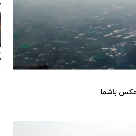
د
چ
ر
 عکس باشما