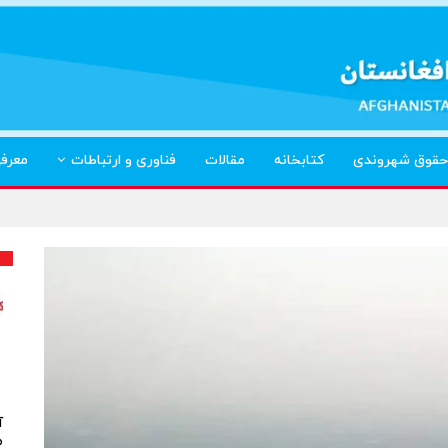
حقوق شهروندی
کتابخانه
مقالات
فناوری و ارتباطات
معرف
آ
م