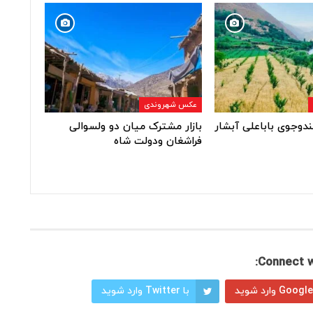
عکس شهروندی
ندوجوی باباعلی آبشار
بازار مشترک میان دو ولسوالی
فراشغان ودولت شاه
Connect w
با Twitter وارد شوید