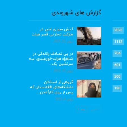
گزارش های شهروندی
آتش سوزی اخیر در
2823
مارکت تجارتی قصر هرات
ژوئن 22, 2023
1112
در پی تصادف رانندگی در
704
شاهراه هرات-تورغندی، سه
سرنشین یک…
601
ژوئن 15, 2023
200
گروهی از استادان
دانشگاه‌های افغانستان که
136
پس از روی کارآمدن…
ژوئن 6, 2023
قبلی
بعد