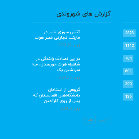
گزارش های شهروندی
آتش سوزی اخیر در
2823
مارکت تجارتی قصر هرات
ژوئن 22, 2023
1112
در پی تصادف رانندگی در
704
شاهراه هرات-تورغندی، سه
سرنشین یک…
601
ژوئن 15, 2023
200
گروهی از استادان
دانشگاه‌های افغانستان که
136
پس از روی کارآمدن…
ژوئن 6, 2023
قبلی
بعد