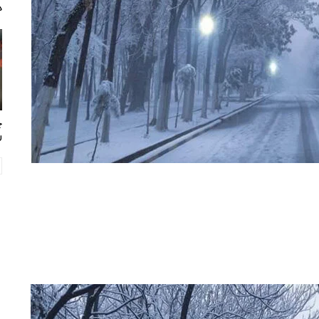
د
چ
ر