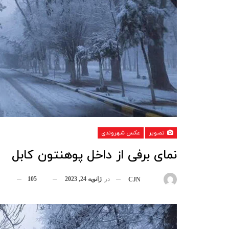
تصویر
عکس شهروندی
نمای برفی از داخل پوهنتون کابل
در
ژانویه 24, 2023
105
بوسیله
CJN