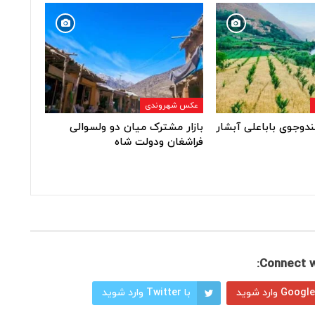
عکس شهروندی
ندوجوی باباعلی آبشار
بازار مشترک میان دو ولسوالی
فراشغان ودولت شاه
Connect w
با Twitter وارد شوید