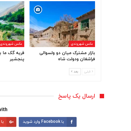
عکس شهروندی
عکس شهروندی
بازار مشترک میان دو ولسوالی
قریه گک ما ب
فراشغان ودولت شاه
پنجشیر
قبلی
بعد
ارسال یک پاسخ
ith:
با Facebook وارد شوید
با Google وارد شوید