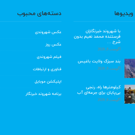
ویدیوها
دسته‌های محبوب
با شهروند خبرنگاران
عکس شهروندی
فرستنده محمد نعیم بدون
شرح …
عکس روز
آگوست 8, 2026
فیلم شهروندی
بند سبزک ولایت باغیس
آگوست 8, 2026
فناوری و ارتباطات
اپلیکشن موبایل
کیلومترها راه، رنجی
بی‌پایان برای جرعه‌ای آب
برنامه شهروند خبرنگار
آگوست 8, 2026