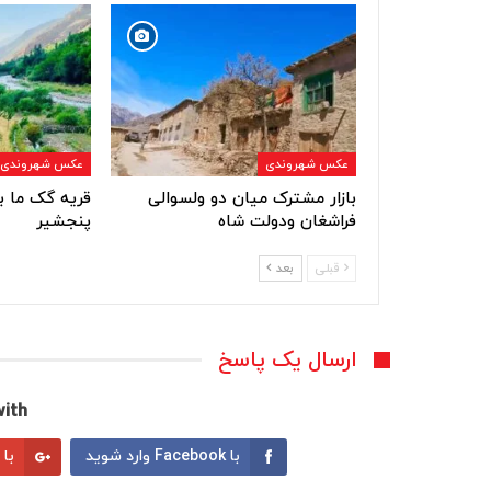
عکس شهروندی
عکس شهروندی
بازار مشترک میان دو ولسوالی
قریه گک ما ب
فراشغان ودولت شاه
پنجشیر
قبلی
بعد
ارسال یک پاسخ
ith:
با Facebook وارد شوید
با Google وارد شوید