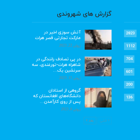
گزارش های شهروندی
آتش سوزی اخیر در
2823
مارکت تجارتی قصر هرات
ژوئن 22, 2023
1112
در پی تصادف رانندگی در
704
شاهراه هرات-تورغندی، سه
سرنشین یک…
601
ژوئن 15, 2023
200
گروهی از استادان
دانشگاه‌های افغانستان که
136
پس از روی کارآمدن…
ژوئن 6, 2023
قبلی
بعد