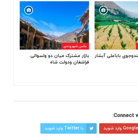
عکس شهروندی
ندوجوی باباعلی آبشار
بازار مشترک میان دو ولسوالی
فراشغان ودولت شاه
Connect w
با Twitter وارد شوید