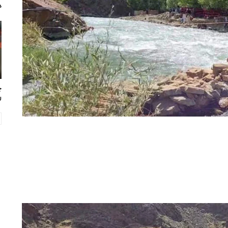
د
چ
ر