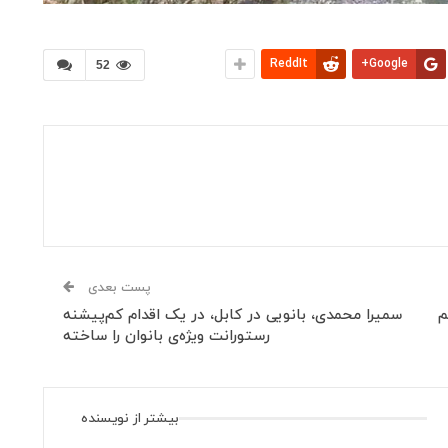
ReddIt
Google+
52
پست بعدی
م
‏سمیرا محمدی، بانویی در ⁧‫کابل‬⁩، در یک اقدام کم‌پیشنه
⁧‫رستورانت‬⁩ ویژه‌ی بانوان را ساخته
بیشتر از نویسنده