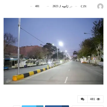
در
ژانویه 1, 2023
481
بوسیله
CJN
481