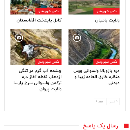
عکس شهروندی
عکس شهروندی
ولایت بامیان
کابل پایتخت افغانستان
عکس شهروندی
عکس شهروندی
دره بازوبالا ولسوالی ورس
چشمه آب گرم در تنگی
منظره خارق العاده زیبا و
اژدهار، نقطه آغاز دره
دیدنی
ترکمن ولسوالی سرخ پارسا
ولایت پروان
قبلی
بعد
ارسال یک پاسخ