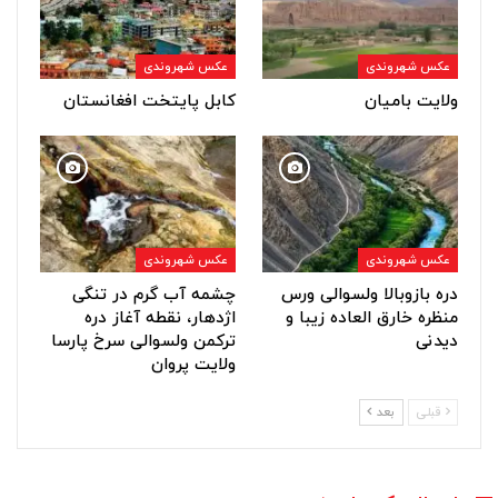
عکس شهروندی
عکس شهروندی
ولایت بامیان
کابل پایتخت افغانستان
عکس شهروندی
عکس شهروندی
دره بازوبالا ولسوالی ورس
چشمه آب گرم در تنگی
منظره خارق العاده زیبا و
اژدهار، نقطه آغاز دره
دیدنی
ترکمن ولسوالی سرخ پارسا
ولایت پروان
قبلی
بعد