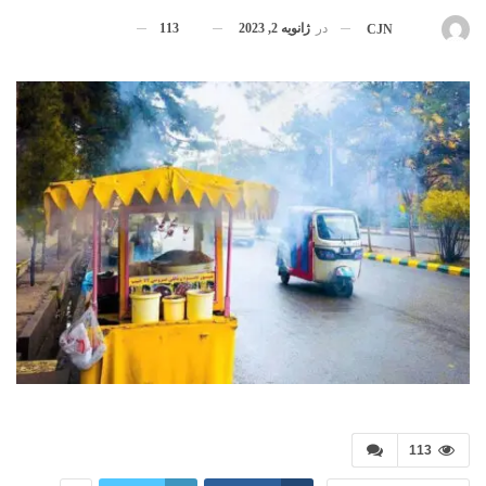
در
ژانویه 2, 2023
113
بوسیله
CJN
113