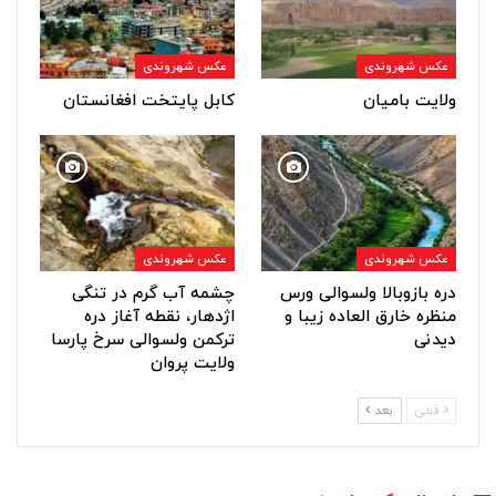
عکس شهروندی
عکس شهروندی
ولایت بامیان
کابل پایتخت افغانستان
عکس شهروندی
عکس شهروندی
دره بازوبالا ولسوالی ورس
چشمه آب گرم در تنگی
منظره خارق العاده زیبا و
اژدهار، نقطه آغاز دره
دیدنی
ترکمن ولسوالی سرخ پارسا
ولایت پروان
قبلی
بعد