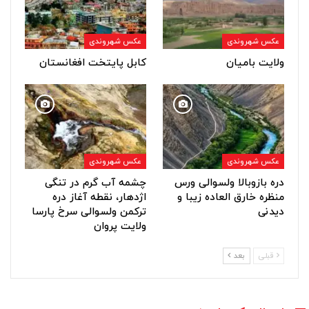
عکس شهروندی
عکس شهروندی
ولایت بامیان
کابل پایتخت افغانستان
عکس شهروندی
عکس شهروندی
دره بازوبالا ولسوالی ورس
چشمه آب گرم در تنگی
منظره خارق العاده زیبا و
اژدهار، نقطه آغاز دره
دیدنی
ترکمن ولسوالی سرخ پارسا
ولایت پروان
قبلی
بعد