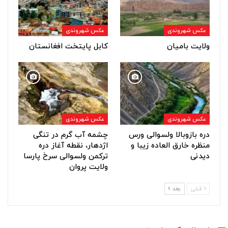
عکس شهروندی
عکس شهروندی
ولایت بامیان
کابل پایتخت افغانستان
عکس شهروندی
عکس شهروندی
دره بازوبالا ولسوالی ورس
چشمه آب گرم در تنگی
منظره خارق العاده زیبا و
اژدهار، نقطه آغاز دره
دیدنی
ترکمن ولسوالی سرخ پارسا
ولایت پروان
قبلی
بعد