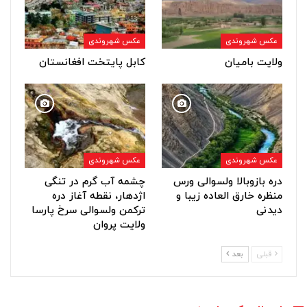
عکس شهروندی
عکس شهروندی
ولایت بامیان
کابل پایتخت افغانستان
عکس شهروندی
عکس شهروندی
دره بازوبالا ولسوالی ورس
چشمه آب گرم در تنگی
منظره خارق العاده زیبا و
اژدهار، نقطه آغاز دره
دیدنی
ترکمن ولسوالی سرخ پارسا
ولایت پروان
قبلی
بعد