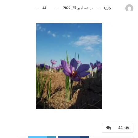
در
دسامبر 25, 2022
44
بوسیله
CJN
44