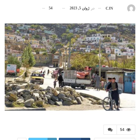
در
ژوئن 5, 2023
54
بوسیله
CJN
54