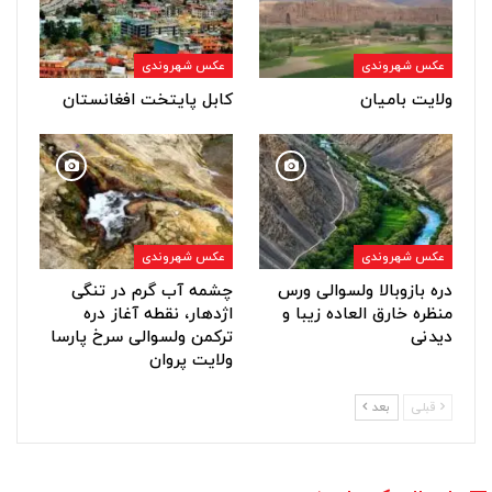
عکس شهروندی
عکس شهروندی
ولایت بامیان
کابل پایتخت افغانستان
عکس شهروندی
عکس شهروندی
دره بازوبالا ولسوالی ورس
چشمه آب گرم در تنگی
منظره خارق العاده زیبا و
اژدهار، نقطه آغاز دره
دیدنی
ترکمن ولسوالی سرخ پارسا
ولایت پروان
قبلی
بعد