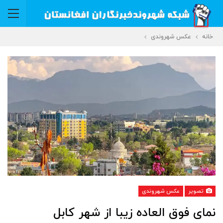
خانه
عکس شهروندی
تصویر
عکس شهروندی
‏نمای فوق العاده زیبا از شهر ⁧‫کابل