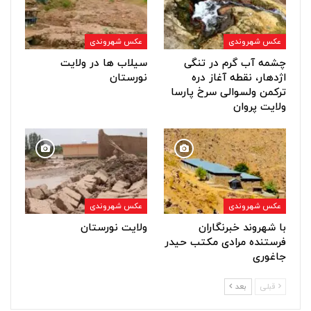
عکس شهروندی
عکس شهروندی
چشمه آب گرم در تنگی
سیلاب ها در ولایت
اژدهار، نقطه آغاز دره
نورستان
ترکمن ولسوالی سرخ پارسا
ولایت پروان
عکس شهروندی
عکس شهروندی
با شهروند خبرنگاران
ولایت نورستان
فرستنده مرادی مکتب حیدر
جاغوری
قبلی
بعد