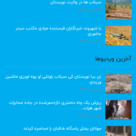
سیلاب ها در ولایت نورستان
آگوست 5, 2026
با شهروند خبرنگاران فرستنده مرادی مکتب حیدر
جاغوری
آگوست 5, 2026
آخرین ویدیوها
نن بیا نورستان کی سیلاب راوتلی او یوه لوډری ماشین
وړیدی
آگوست 5, 2026
ریزش یک چاه ده‌متری تازه‌حفرشده در جاده مخابرات
شهر هرات،…
آگوست 5, 2026
جوانان یفتل پاسگاه ط٫البان را محاصره کردند
آگوست 5, 2026