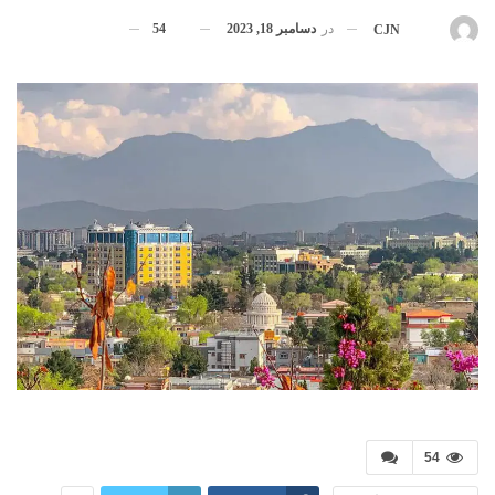
در
دسامبر 18, 2023
54
بوسیله
CJN
54