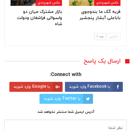
عکس شهروندی
عکس شهروندی
قریه گک ما بندوجوی
بازار مشترک میان دو
باباعلی آبشار پنجشیر
ولسوالی فراشغان ودولت
شاه
قبلی
بعد
ارسال یک پاسخ
Connect with:
با Facebook وارد شوید
با Google وارد شوید
با Twitter وارد شوید
آدرس ایمیل شما منتشر نخواهد شد.