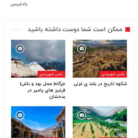
بادغیس
ممکن است شما دوست داشته باشید
عکس شهروندی
عکس شهروندی
شکوه تاریخ در بلند ی غزنی
خِرگاه( محل بود و باش)
قرغیز های پامیر در
بدخشان