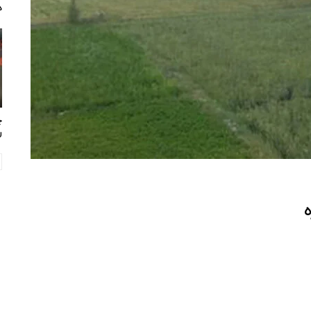
د
چ
ر