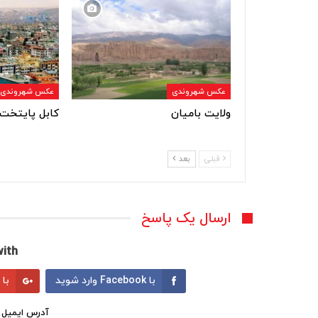
عکس شهروندی
عکس شهروندی
ولایت بامیان
کابل پایتخت 
قبلی
بعد
ارسال یک پاسخ
ith:
با Facebook وارد شوید
با Google وارد شوید
آدرس ایمیل 