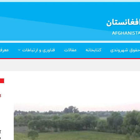
حقوق شهروندی
کتابخانه
مقالات
فناوری و ارتباطات
معرف
آ
م