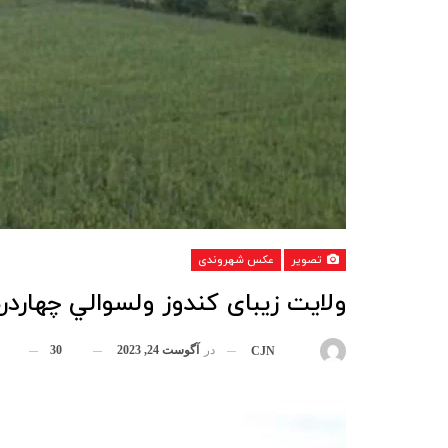
تصویر
عکس شهروندی
ولايت زيبای کندوز ولسوالي چهاردره
در
آگوست 24, 2023
30
بوسیله
CJN