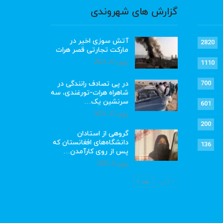
گزارش های شهروندی
آتش سوزی اخیر در
2820
مارکت تجارتی قصر هرات
ژوئن 22, 2023
1110
در پی تصادف رانندگی در
700
شاهراه هرات-تورغندی، سه
سرنشین یک…
601
ژوئن 15, 2023
200
گروهی از استادان
دانشگاه‌های افغانستان که
136
پس از روی کارآمدن…
ژوئن 6, 2023
قبلی
بعد