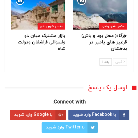
عکس شهروندی
عکس شهروندی
خِرگاه( محل بود و باش)
بازار مشترک میان دو
قرغیز های پامیر در
ولسوالی فراشغان ودولت
بدخشان
شاه
قبلی
بعد
ارسال یک پاسخ
Connect with:
با Facebook وارد شوید
با Google وارد شوید
با Twitter وارد شوید