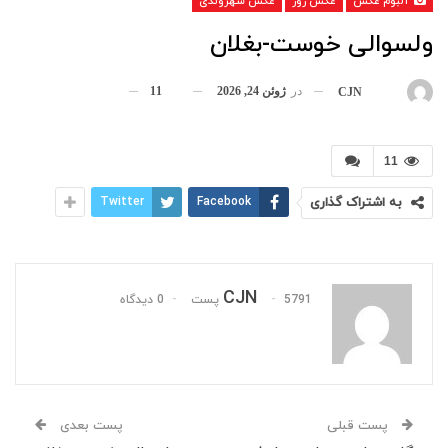
آلبوم عکس
عکس روز
عکس شهروندی
ولسوالی خوست-بغلان
در
ژوئن 24, 2026
11
بوسیله
CJN
11
به اشتراک گذاری
Facebook
Twitter
CJN
5791 پست
0 دیدگاه
پست قبلی
پست بعدی