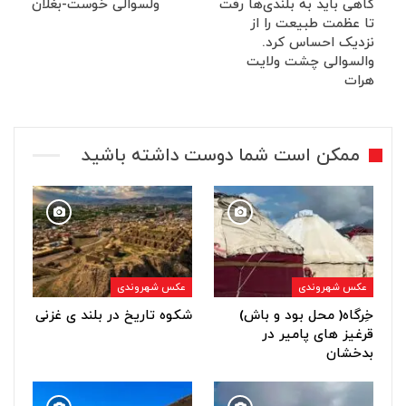
گاهی باید به بلندی‌ها رفت
ولسوالی خوست-بغلان
تا عظمت طبیعت را از
نزدیک احساس کرد.
والسوالی چشت ولایت
هرات
ممکن است شما دوست داشته باشید
عکس شهروندی
عکس شهروندی
خِرگاه( محل بود و باش)
شکوه تاریخ در بلند ی غزنی
قرغیز های پامیر در
بدخشان