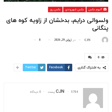
آلبوم عکس
عکس شهروندی
عکس روز
ولسوالی درایم، بدخشان از زاویه کوه های
پنگانی
در
ژوئن 29, 2026
8
بوسیله
CJN
8
به اشتراک گذاری
Facebook
Twitter
CJN
5784 پست
0 دیدگاه