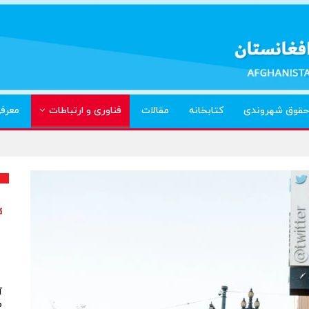
حقوق شهروندی
کتابخانه
مقالات
فناوری و ارتباطات
معرف
آ
م