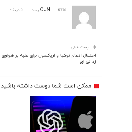
CJN
5770 پست
0 دیدگاه
پست قبلی
احتمال ادغام نوکیا و اریکسون برای غلبه بر هواوی و
زد تی ای
ممکن است شما دوست داشته باشید