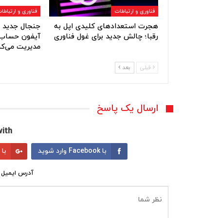
فناوری و ارتباطات
فناوری و ارتباطا
هجرت استعدادهای کلیدی اپل به
جنجال جدید ا
رقبا؛ چالش جدید برای غول فناوری
آیفون حساب‌
مدیریت می‌کن
قبلی
بعد
ارسال یک پاسخ
ith:
با Facebook وارد شوید
با Google وارد شوید
آدرس ایمیل 