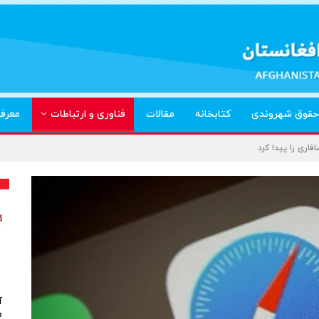
حقوق شهروندی
کتابخانه
مقالات
فناوری و ارتباطات
معرف
آ
م