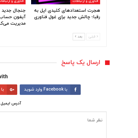
فناوری و ارتباطات
فناوری و ارتباطا
هجرت استعدادهای کلیدی اپل به
جنجال جدید ا
رقبا؛ چالش جدید برای غول فناوری
آیفون حساب‌
مدیریت می‌کن
قبلی
بعد
ارسال یک پاسخ
ith:
با Facebook وارد شوید
با Google وارد شوید
آدرس ایمیل 