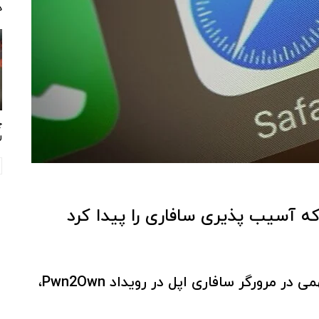
د
چ
ر
محققی پس از پیدا کردن آسیب‌پذیری مهمی در مرورگر سافاری اپل در رویداد Pwn2Own،