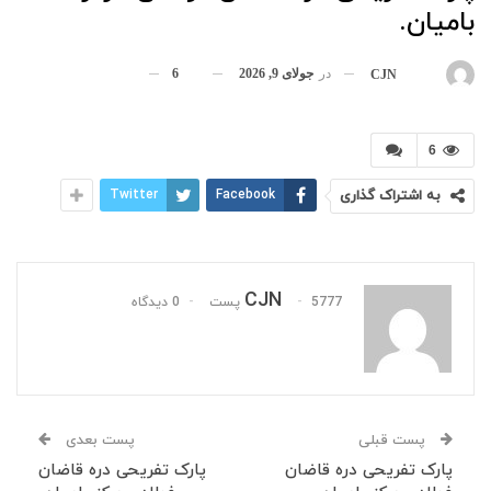
بامیان.
در
جولای 9, 2026
6
بوسیله
CJN
6
به اشتراک گذاری
Facebook
Twitter
CJN
5777 پست
0 دیدگاه
پست قبلی
پست بعدی
پارک تفریحی دره قاضان
پارک تفریحی دره قاضان